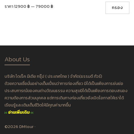
ราคา
12900 ฿
—
79000 ฿
กรอง
About Us
บริษัท ไดเร็ค มีเดีย กรุ๊ป ( ประเทศไทย ) จำกัด(ธรรมดี ทัวร์)
ด้วยความเชื่อมั่นอย่างเต็มเปี่ยมว่าการท่องเที่ยว มิได้เป็นเพียงการย่นย่อ
ประสบการณ์ของคนต่างวัฒนธรรม ความสุขมิได้เป็นเพียงการตอบสนอง
ความต้องการส่วนบุคคล แต่การเดินทางท่องเที่ยวยังเปิดโอกาสให้เราได้
เรียนรู้และเติมเต็มชีวิตให้มีคุณค่ามากขึ้น
อ่านเพิ่มเติม
©2026 DMtour ·