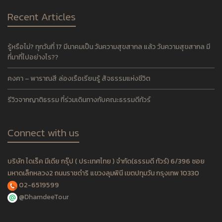
Recent Articles
รู้หรือไม่? ทุกวันที่ 17 มีนาคมเป็น วันความสุขสากล แล้ว วันความสุขสากล มี
ที่มาที่ไปอย่างไร??
คงคา – พาราณสี ล่องเรือเรียนรู้ สัจธรรมแห่งชีวิต
รีวิวจากญาติธรรม ที่ร่วมเดินทางกับคณะธรรมดีทัวร์
Connect with us
บริษัท ไดเร็ค มีเดีย กรุ๊ป ( ประเทศไทย ) จำกัด(ธรรมดี ทัวร์) 6/396 ซอย
มหาดเล็กหลวง2 ถนนราชดำริ แขวงลุมพินี เขตปทุมวัน กรุงเทพ 10330
02-6519599
@DhamdeeTour