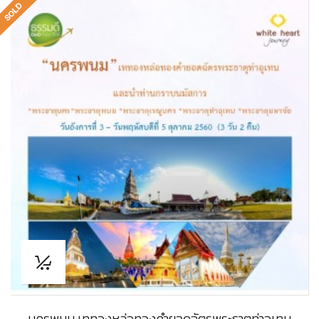
นครพนม เททองหล่อทองคำยอดฉัตรพระธาตุท่าอุเทน