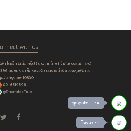
onnect with us
ิษัท ไดเร็ค มีเดีย กรุ๊ป ( ประเทศไทย ) จำกัด(ธรรมดี ทัวร์)
396 ซอยมหาดเล็กหลวง2 ถนนราชดำริ แขวงลุมพินี เขต
ุมวัน กรุงเทพ 10330
02-6519599
@DhamdeeTour
พูดคุยผ่าน Line
โทรหาเรา