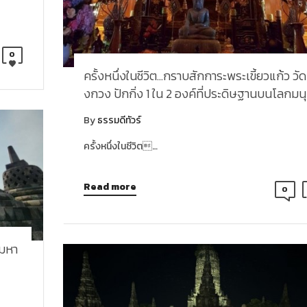
0
ครั้งหนึ่งในชีวิต…กราบสักการะพระเขี้ยวแก้ว วัด
งกวง ปักกิ่ง 1 ใน 2 องค์ที่ประดิษฐานบนโลกมนุ
By
ธรรมดีทัวร์
ครั้งหนึ่งในชีวิต…
Read more
0
ดมหา