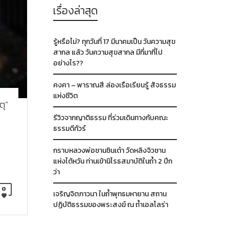
เรื่องล่าสุด
รู้หรือไม่? ทุกวันที่ 17 มีนาคมเป็น วันความสุข
สากล แล้ว วันความสุขสากล มีที่มาที่ไป
อย่างไร??
คงคา – พาราณสี ล่องเรือเรียนรู้ สัจธรรม
แห่งชีวิต
ตุ”
รีวิวจากญาติธรรม ที่ร่วมเดินทางกับคณะ
ธรรมดีทัวร์
กราบหลวงพ่อชานซินเต๋า วัดหลิงจิวซาน
แห่งไต้หวัน ท่านเข้านิโรธสมาบัติในถ้ำ 2 ปีก
ว่า
0
เจริญจิตภาวนา ในถ้ำพุทธมหายาน สถาน
ปฏิบัติธรรมของพระสงฆ์ ณ ถ้ำเอลโลร่า