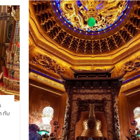
ธ
 กับ