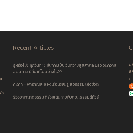
Recent Articles
C
บร
รู้หรือไม่? ทุกวันที่ 17 มีนาคมเป็น วันความสุขสากล แล้ว วันความ
สุขสากล มีที่มาที่ไปอย่างไร??
6/
็น
ปท
คงคา – พาราณสี ล่องเรือเรียนรู้ สัจธรรมแห่งชีวิต
ค่า
รีวิวจากญาติธรรม ที่ร่วมเดินทางกับคณะธรรมดีทัวร์