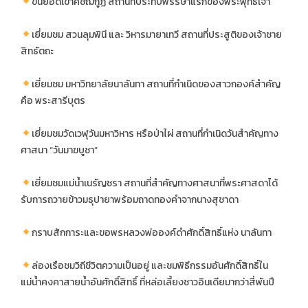
ขึ้นยอดเขาคิชฌกูฏ สถานที่ประทับพรรษาแรกของพระพุทธเจ้า
เยี่ยมชม สวนลุมพินี และ วิหารมายาเทวี สถานที่ประสูติของเจ้าชาย
สิทธัตถะ
เยี่ยมชม มหาวิทยาลัยนาลันทา สถานที่กำเนิดของสาวกองค์สำคัญ
คือ พระสารีบุตร
เยี่ยมชมวัดเวฬุวันมหาวิหาร หรือป่าไผ่ สถานที่กำเนิดวันสำคัญทาง
ศาสนา “วันมาฆบูชา”
เยี่ยมชมแม่น้ำเนรัญชรา สถานที่สำคัญทางศาสนาที่พระศาสดาได้
รับการถวายข้าวมธุปายาพร้อมถาดทองคำจากนางสุชาดา
กราบสักการะและขอพรหลวงพ่อองค์ดำศักดิ์สิทธิ์แห่ง นาลันทา
ล่องเรือชมวิถีชีวิตความเป็นอยู่ และชมพิธีกรรมอันศักดิ์สิทธิ์ใน
แม่น้ำคงคาสายน้ำอันศักดิ์สิทธิ์ ที่หล่อเลี้ยงชาวอินเดียมากว่าสี่พันปี