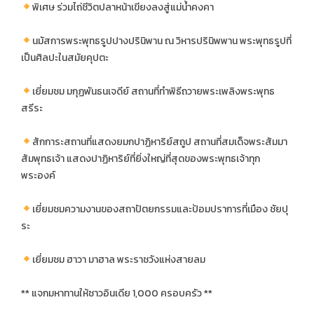
พิเศษ ร่วมไถ่ชีวิตปลาหน้าเขียงลงสู่แม่น้ำคงคา
นมัสการพระพุทธรูปปางปรินิพาน ณ วิหารปรินิพพาน พระพุทธรูปที่
เป็นศิลปะในสมัยคุปตะ
เยี่ยมชม มกุฏพันธนเจดีย์ สถานที่ทำพิธีถวายพระเพลิงพระพุทธ
สรีระ
สักการะสถานที่แสดงยมกปาฏิหาริย์สถูป สถานที่สมเด็จพระสัมมา
สัมพุทธเจ้า แสดงปาฏิหาริย์ที่ยิ่งใหญ่ที่สุดของพระพุทธเจ้าทุก
พระองค์
เยี่ยมชมความงานของสถาปัตยกรรมและป้อมปราการที่เมือง ชัยปุ
ระ
เยี่ยมชม ฮาวา มาฮาล พระราชวังแห่งสายลม
** แจกมหาทานให้ชาวอินเดีย 1,000 ครอบครัว **