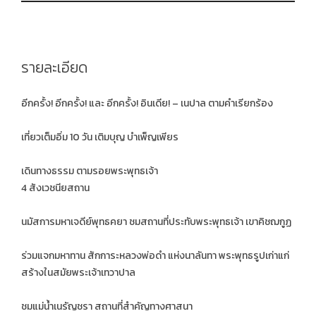
รายละเอียด
อีกครั้ง! อีกครั้ง! และ อีกครั้ง! อินเดีย! – เนปาล ตามคำเรียกร้อง
เที่ยวเต็มอิ่ม 10 วัน เติมบุญ บำเพ็ญเพียร
เดินทางธรรม ตามรอยพระพุทธเจ้า
4 สังเวชนียสถาน
นมัสการมหาเจดีย์พุทธคยา ชมสถานที่ประทับพระพุทธเจ้า เขาคิชฌกูฏ
ร่วมแจกมหาทาน สักการะหลวงพ่อดำ แห่งนาลันทา พระพุทธรูปเก่าแก่
สร้างในสมัยพระเจ้าเทวาปาล
ชมแม่น้ำเนรัญชรา สถานที่สำคัญทางศาสนา