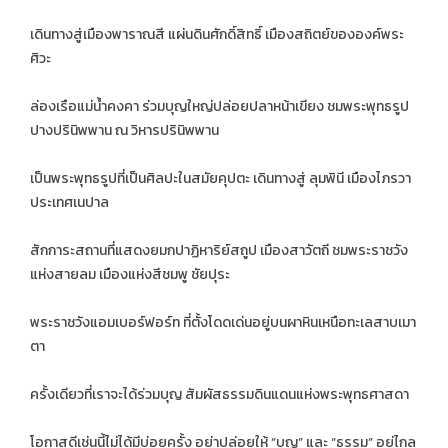
เดินทางสู่เมืองพาราณสี แผ่นดินศักดิ์สิทธิ์ เมืองสถิตย์ขององค์พระ
ศิวะ
ล่องเรือแม่น้ำคงคา ร่วมบุญใหญ่ปล่อยปลาหน้าเขียง ชมพระพุทธรูป
ปางปรินิพพาน ณ วิหารปรินิพพาน
เป็นพระพุทธรูปที่เป็นศิลปะในสมัยคุปตะ เดินทางสู่ ลุมพินี เมืองไภรวา
ประเทศเนปาล
สักการะสถานที่แสดงยมกปาฏิหาริย์สถูป เมืองสาวัตถี ชมพระราชวัง
แห่งสายลม เมืองแห่งสีชมพู ชัยปุระ
พระราชวังแอมเบอร์ฟอร์ท ที่ตั้งโดดเด่นอยู่บนผาหินเหนือทะเลสาบเมา
ตา
ครั้งเดียวที่เราจะได้ร่วมบุญ สัมผัสธรรมดินแดนแห่งพระพุทธศาสดา
โอกาสดีเช่นนี้ไม่ได้มีบ่อยครั้ง อย่าปล่อยให้ “บุญ” และ “ธรรม” อยู่ไกล