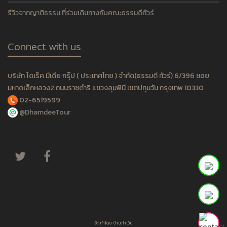
รีวิวจากญาติธรรม ที่ร่วมเดินทางกับคณะธรรมดีทัวร์
Connect with us
บริษัท ไดเร็ค มีเดีย กรุ๊ป ( ประเทศไทย ) จำกัด(ธรรมดี ทัวร์) 6/396 ซอย
มหาดเล็กหลวง2 ถนนราชดำริ แขวงลุมพินี เขตปทุมวัน กรุงเทพ 10330
02-6519599
@DhamdeeTour
จัดทำโดย
บ้านทำเว็บ