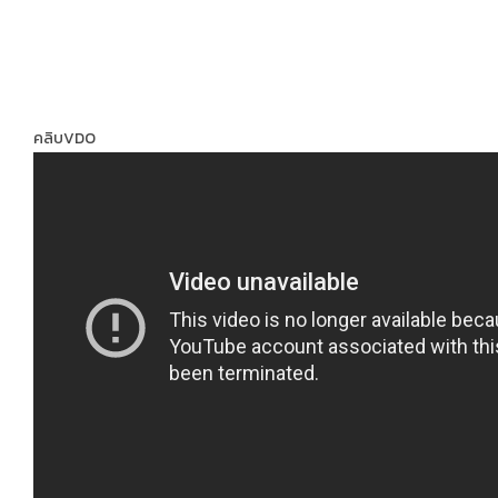
คลิบVDO