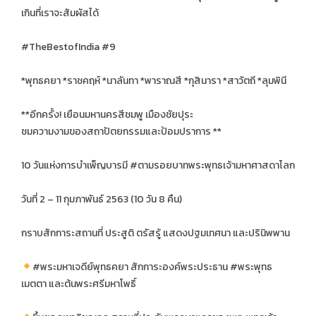
เกินที่เราจะสัมผัสได้
#TheBestofIndia #9
*พุทธคยา *ราชคฤห์ *นาลันทา *พาราณสี *กุสินารา *สาวัตถี *ลุมพินี
**อีกครั้ง! เยือนมหานครสีชมพู เมืองชัยปุระ
ชมความงามของสถาปัตยกรรมและป้อมปราการ **
10 วันแห่งการบำเพ็ญบารมี #ตามรอยบาทพระพุทธเจ้ามหาศาสดาโลก
วันที่ 2 – 11 กุมภาพันธ์ 2563 (10 วัน 8 คืน)
กราบสักการะสถานที่ ประสูติ ตรัสรู้ แสดงปฐมเทศนา และปรินิพพาน
#พระมหาเจดีย์พุทธคยา สักการะองค์พระประธาน #พระพุทธ
เมตตา และต้นพระศรีมหาโพธิ์