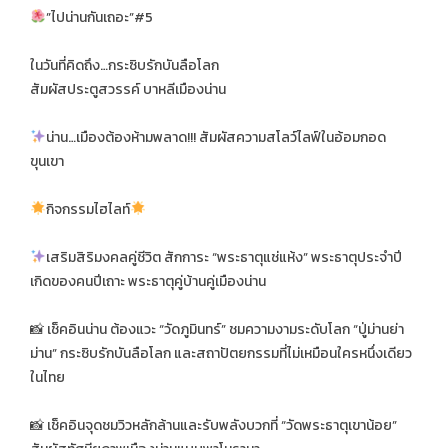
”ไปน่านกันเถอะ”#5
ในวันที่คิดถึง…กระซิบรักบันลือโลก
สัมผัสประตูสวรรค์ บาหลีเมืองน่าน
น่าน…เมืองต้องห้ามพลาด!!! สัมผัสความสโลว์ไลฟ์ในอ้อมกอด
ขุนเขา
กิจกรรมไฮไลท์
เสริมสิริมงคลคู่ชีวิต สักการะ “พระธาตุแช่แห้ง” พระธาตุประจำปี
เกิดของคนปีเถาะ พระธาตุคู่บ้านคู่เมืองน่าน
📸 เช็คอินน่าน ต้องแวะ “วัดภูมินทร์” ชมความงามระดับโลก “ปู่ม่านย่า
ม่าน” กระซิบรักบันลือโลก และสถาปัตยกรรมที่ไม่เหมือนใครหนึ่งเดียว
ในไทย
📸 เช็คอินจุดชมวิวหลักล้านและรับพลังบวกที่ “วัดพระธาตุเขาน้อย”