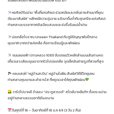
สัมผัสทัศนียภาพเมืองน่านแบบพาโนรามา
หอศิลป์ริมน่าน “พื้นที่แห่งศิลปะร่วมสมัยและกลิ่นอายล้านนาที่คุณ
ต้องมาสัมผัส” หลีกหนีความวุ่นวาย แล้วมาดื่มด่ำกับสุนทรียะแห่งศิลปะ
ท่ามกลางบรรยากาศอันเงียบสงบและร่มรื่นริมแม่น้ำน่าน
บ่อเกลือโบราณ Unseen Thailand กับภูมิปัญญาพันปีกลาง
หุบเขา!!! มากกว่าแค่เกลือ คือการเรียนรู้และพักผ่อน
ถนนลอยฟ้า (ทางหลวง 1081) ขับรถชมวิวหลักล้านบนเส้นทางคด
เคี้ยวเลาะเลียบขุนเขาจากปัวไปบ่อเกลือ จุดเช็คอินถ่ายรูปที่สวยที่สุด
🏞️ หลงเสน่ห์ “หมู่บ้านสะปัน” หมู่บ้านในฝัน สัมผัสวิถีชีวิตชุมชน
ท่ามกลางหุบเขาและลำธารใส ที่หยุดเวลาให้คุณพักผ่อน
วาร์ปไปบาหลี จำลอง “ประตูสวรรค์” สไตล์บาหลีแท้ๆ ตั้งตระหง่าน
อยู่ท่ามกลางธรรมชาติอันงดงาม
วันศุกร์ที่ 16 – วันอาทิตย์ที่ 18 ม.ค 69 (3 วัน 2 คืน)