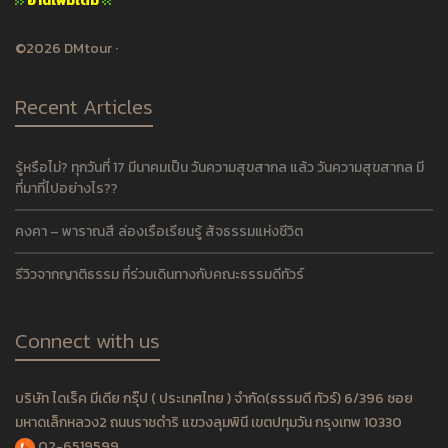
อ่านเพิ่มเติม
©2026 DMtour ·
Recent Articles
รู้หรือไม่? ทุกวันที่ 17 มีนาคมเป็น วันความสุขสากล แล้ว วันความสุขสากล มี
ที่มาที่ไปอย่างไร??
คงคา – พาราณสี ล่องเรือเรียนรู้ สัจธรรมแห่งชีวิต
รีวิวจากญาติธรรม ที่ร่วมเดินทางกับคณะธรรมดีทัวร์
Connect with us
บริษัท ไดเร็ค มีเดีย กรุ๊ป ( ประเทศไทย ) จำกัด(ธรรมดี ทัวร์) 6/396 ซอย
มหาดเล็กหลวง2 ถนนราชดำริ แขวงลุมพินี เขตปทุมวัน กรุงเทพ 10330
02-6519599