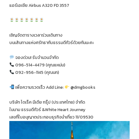
แอร์เอเชีย Airbus A320 FD 3557
เชิญจัดตารางเวลาร่วมเดินทาง
บนเส้นทางแห่งศรัทธากับธรรมดีทัวร์ด้วยกันนะคะ
จองด่วน! รับจำนวนจำกัด
096-514-4479 (คุณแหม่ม)
092-956-1145 (คุณนก)
เพื่อความรวดเร็ว Add Line:
@dmgbooks
บริษัท ไดเร็ค มีเดีย กรุ๊ป (ประเทศไทย) จำกัด
ในนาม ธรรมดีทัวร์ &White Heart Journey
เลขที่ใบอนุญาตประกอบธุรกิจนำเที่ยว 11/09530