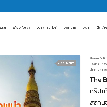
าแรก
เกี่ยวกับเรา
โปรแกรมทัวร์
บทความ
JOB
ติดต่อ
Home
>
Pr
SOLD OUT
Tour
>
Asi
สักการะ 4 
The B
ทริปเ
สถาน