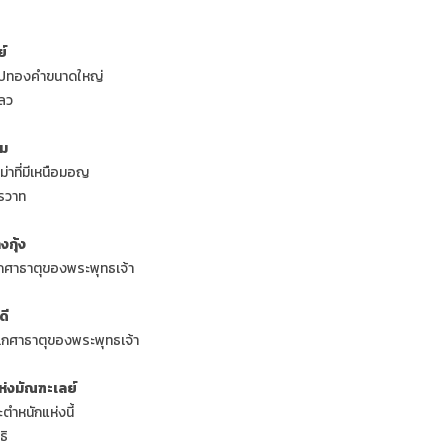
ย์
ธรูปทองคำขนาดใหญ่
ปลว
าม
่าที่มีเหนือมอญ
รวาท
งกุ้ง
เกศาธาตุของพระพุทธเจ้า
ดี
ะเกศาธาตุของพระพุทธเจ้า
ห่งมัณฑะเลย์
ตำหนักแห่งนี้
ธิ