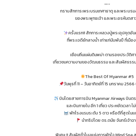
—-
กราบสักการะพระบรมเกศาธาตุ และพระบรมสา
ของพระพุทธเจ้า และพระอรหันตสา
ครั้งเเรก!! สักการะหลวงปู่พระอุปคุตอันศั
ที่พระเจดีย์กลางน้ำ เก่าแก่นับพันปี ที่เมือ
เยือนถิ่นเเผ่นดินพม่า ตามรอยประวัติศ
เที่ยวชมความงามของวัฒนธรรม และสัมผัสธรรมชา
The Best Of Myanmar #5
วันพุธที่ 11 – วันอาทิตย์ที่ 15 มกราคม 2566 
บินโดยสายการบิน Myanmar Airways บินตร
และบินภายใน อีก 1 เที่ยว ประหยัดเวลา ไม่เ
พักโรงเเรมระดับ 5 ดาว หรือดีที่สุดในเเ
นำทริปโดย ดร.ดนัย จันทร์เจ้าฉ
พิเศษ !! สัมผัสชั่วโมงแห่งการพักใจ Mind Spa