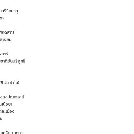
รีริกธาตุ
วก
กดิ์สิทธิ์
งสิเรียม
าสตร์
ติอันบริสุทธิ์
(5 วัน 4 คืน)
งลงมัณฑะเลย์
หนื่อย!
ต่ละเมือง
าย
 สุนทรียสนทนา