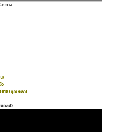
 ช่องทาง
ืน)
่ง
6813 (คุณหยก)
ชมคลิป)