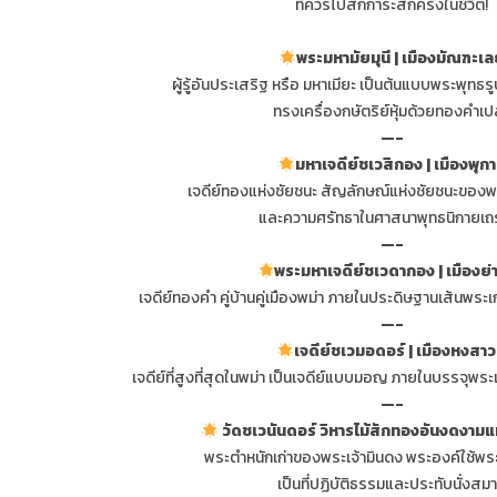
ที่ควรไปสักการะสักครั้งในชีวิต!
พระมหามัยมุนี | เมืองมัณฑะเล
ผู้รู้อันประเสริฐ หรือ มหาเมียะ เป็นต้นแบบพระพุท
ทรงเครื่องกษัตริย์หุ้มด้วยทองคำเ
—-
มหาเจดีย์ชเวสิกอง | เมืองพุก
เจดีย์ทองแห่งชัยชนะ สัญลักษณ์แห่งชัยชนะของพม
และความศรัทธาในศาสนาพุทธนิกายเถ
—-
พระมหาเจดีย์ชเวดากอง | เมืองย่า
เจดีย์ทองคำ คู่บ้านคู่เมืองพม่า ภายในประดิษฐานเส้นพระ
—-
เจดีย์ชเวมอดอร์ | เมืองหงสาว
เจดีย์ที่สูงที่สุดในพม่า เป็นเจดีย์แบบมอญ ภายในบรรจุพร
—-
วัดชเวนันดอร์ วิหารไม้สักทองอันงดงามแ
พระตำหนักเก่าของพระเจ้ามินดง พระองค์ใช้พระ
เป็นที่ปฏิบัติธรรมและประทับนั่งสมา